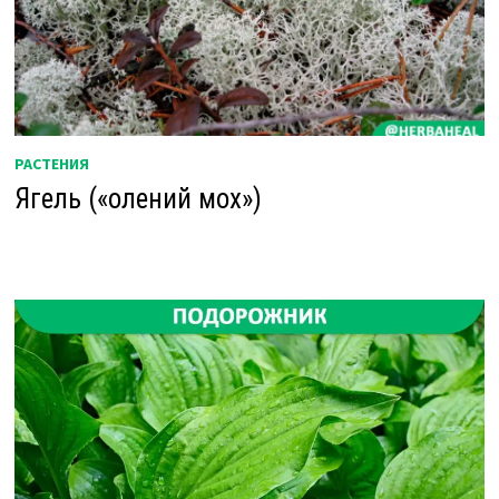
РАСТЕНИЯ
Ягель («олений мох»)