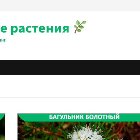
е растения
нии