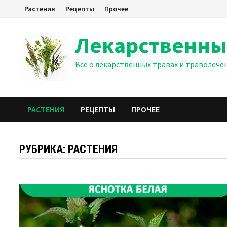
Перейти
Растения
Рецепты
Прочее
к
содержимому
Лекарственны
Всё о лекарственных травах и траволече
РАСТЕНИЯ
РЕЦЕПТЫ
ПРОЧЕЕ
РУБРИКА:
РАСТЕНИЯ