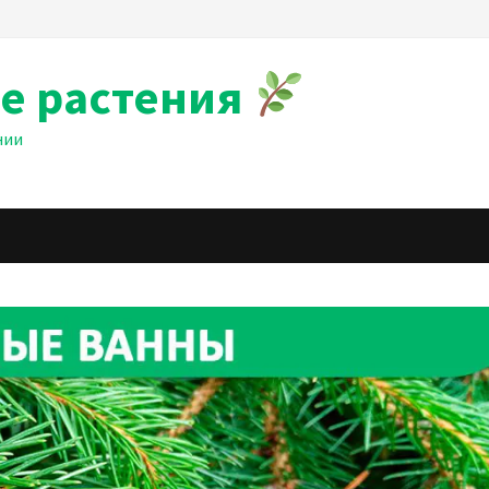
е растения
нии