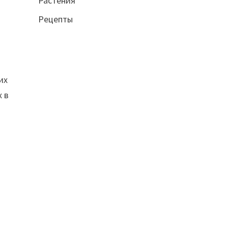
Растения
Рецепты
их
х в