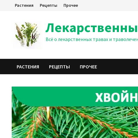
Перейти
Растения
Рецепты
Прочее
к
содержимому
Лекарственны
Всё о лекарственных травах и траволече
РАСТЕНИЯ
РЕЦЕПТЫ
ПРОЧЕЕ