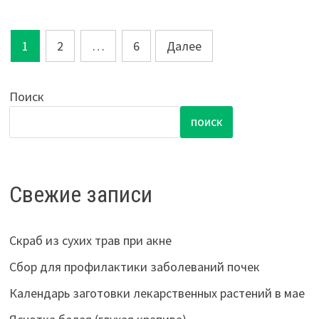
Пагинация
1
2
…
6
Далее
записей
Поиск
ПОИСК
Свежие записи
Скраб из сухих трав при акне
Сбор для профилактики заболеваний почек
Календарь заготовки лекарственных растений в мае