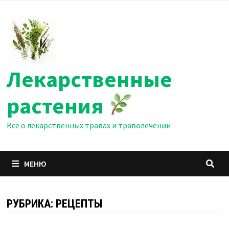
Перейти
к
содержимому
Лекарственные
растения
Всё о лекарственных травах и траволечении
МЕНЮ
РУБРИКА:
РЕЦЕПТЫ