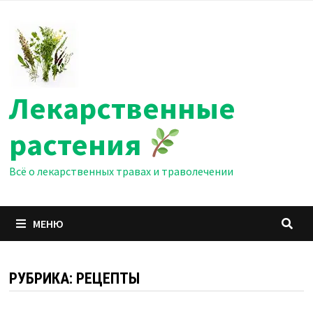
Перейти
к
содержимому
Лекарственные
растения
Всё о лекарственных травах и траволечении
МЕНЮ
РУБРИКА:
РЕЦЕПТЫ