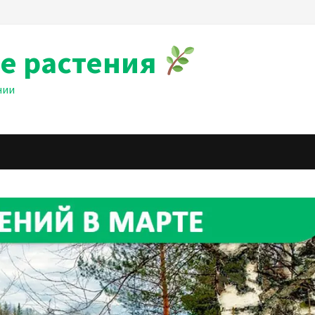
е растения
нии