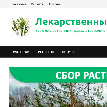
Перейти
Растения
Рецепты
Прочее
к
содержимому
Лекарственны
Всё о лекарственных травах и траволече
РАСТЕНИЯ
РЕЦЕПТЫ
ПРОЧЕЕ