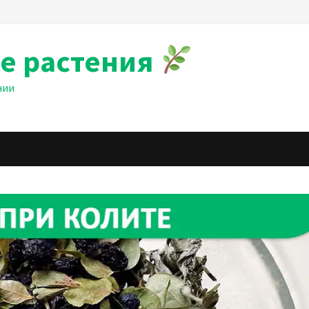
е растения
нии