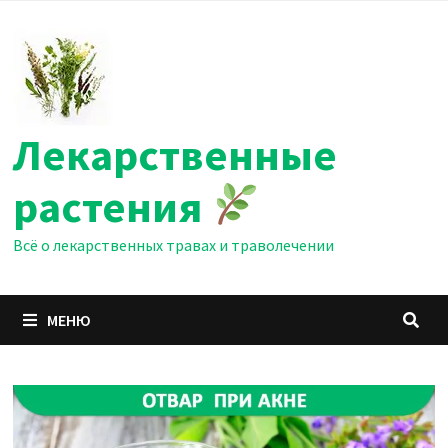
Перейти
к
содержимому
Лекарственные
растения
Всё о лекарственных травах и траволечении
МЕНЮ