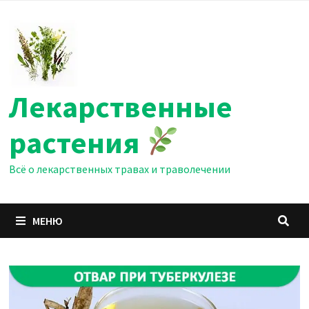
Перейти
к
содержимому
Лекарственные
растения
Всё о лекарственных травах и траволечении
МЕНЮ