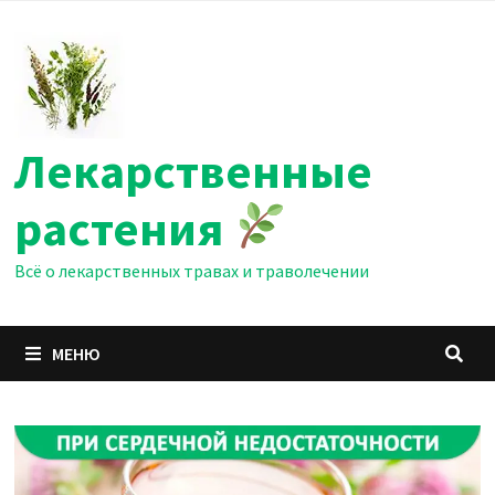
Перейти
к
содержимому
Лекарственные
растения
Всё о лекарственных травах и траволечении
МЕНЮ