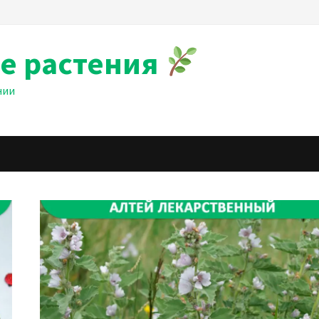
е растения
нии