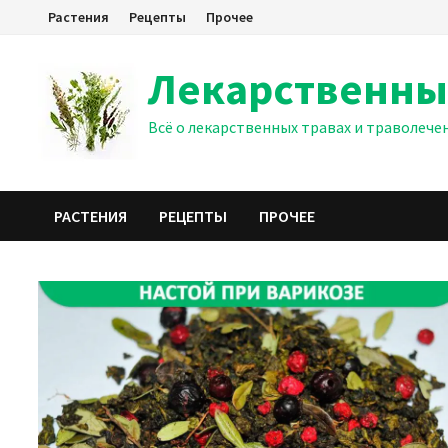
Перейти
Растения
Рецепты
Прочее
к
содержимому
Лекарственны
Всё о лекарственных травах и траволече
РАСТЕНИЯ
РЕЦЕПТЫ
ПРОЧЕЕ