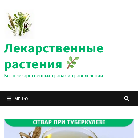
Перейти
к
содержимому
Лекарственные
растения
Всё о лекарственных травах и траволечении
МЕНЮ