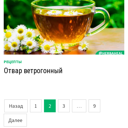
РЕЦЕПТЫ
Отвар ветрогонный
Пагинация
Назад
1
2
3
…
9
записей
Далее